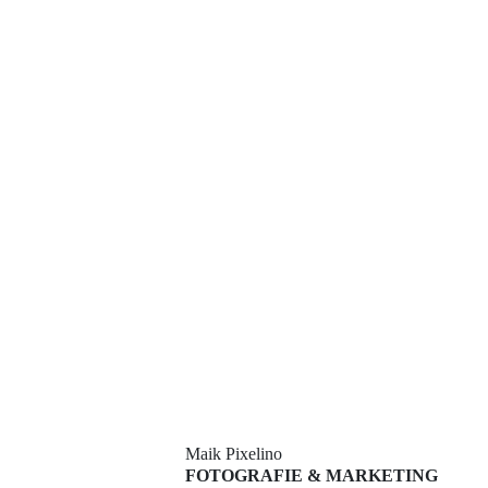
Irgendwann wird es ja mal wieder Zeit an das leibliche Wohl zu
denken und da Maik sich ohnehin gerade den Magen mit Kaffee und
Maik Pixelino
Kuchen vollschlägt, bietet sich für die Danbos die beste Gelegenheit
FOTOGRAFIE & MARKETING