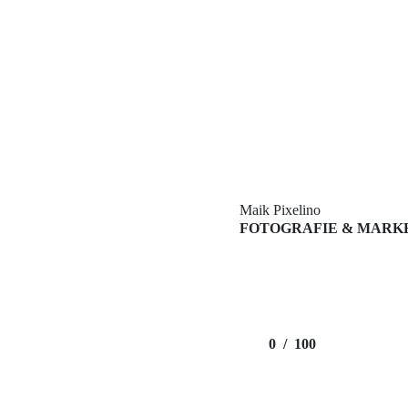
Comment
Name
*
Email
*
Website
Maik Pixelino
FOTOGRAFIE & MARK
Kommentar abschicken
NÄCHSTER BEITRAG
Zoo Rostock Impressionen
VORHERIGER BEITRAG
Danbo trifft die Erdmännchen
0
/
100
Privatsphäre-Einstellungen ändern
Impressum