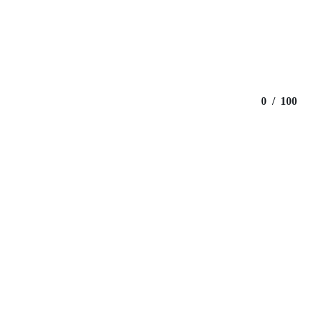
0
/
100
Maik Pixelino
Fotografie & Marketing
Album
Über mich
Magazin